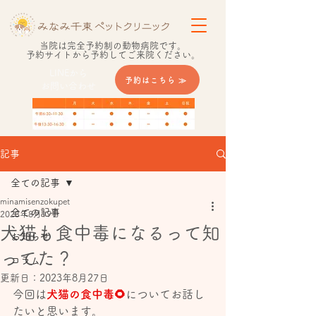
当院は​完全予約制の動物病院です。
​予約サイトから予約してご来院ください。
LINEから
予約はこちら ≫
​お問い合わせ
記事
全ての記事
minamisenzokupet
全ての記事
2023年8月19日
犬猫も食中毒になるって知
お知らせ
ってた？
コラム
更新日：
2023年8月27日
今回は
犬猫の食中毒🌻
についてお話し
たいと思います。