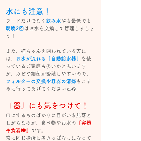
水にも注意！
フードだけでなく
飲み水
🫧も最低でも
朝晩2回
はお水を交換して管理しましょ
う！
また、猫ちゃんを飼われている方に
は、
お水が流れる「自動給水器」
を使
っているご家庭も多いかと思います
が、カビや細菌が繁殖しやすいので、
フィルターの交換や容器の清掃
もこま
めに行ってあげてくださいね🧊
「器」にも気をつけて！
口にするものばかりに目がいき見落と
しがちなのが、食べ物やお水の
「容器
や食器🍽」
です。
常に同じ場所に置きっぱなしになって