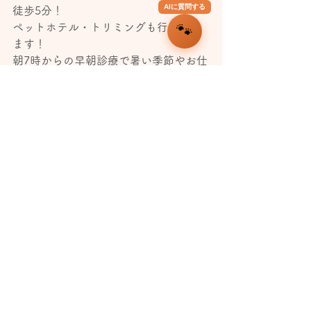
AIに質問する
徒歩5分！
ペットホテル・トリミングも行ってい
🐾
ます！ 
朝7時からの早朝診療で暑い季節やお仕
事前も安心！ 
土日祝日も診察しています！ 
LINEから24時間簡単にご予約可能の予
約優先制です！ 
どんな些細なお悩みもご相談ください
ね😊 
ご予約はホームページの予約ボタンか
公式LINEから！ 
詳しくはホームページをご覧ください
☺️✨
コラム